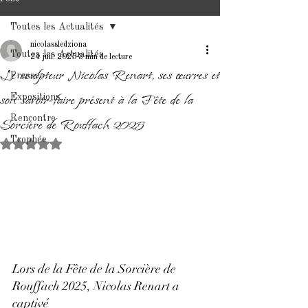
Toutes les Actualités
nicolassledziona
Toutes les Actualités
24 juil. 2025
3 min de lecture
Le sculpteur Nicolas Renart, ses œuvres et
Presse
son savoir-faire présent à la Fête de la
Expositions
Rencontre
Sorcière de Rouffach 2025
Trophée
Noté NaN étoiles sur 5.
Lors de la 
Fête de la Sorcière de 
Rouffach
 2025, Nicolas Renart a 
captivé 