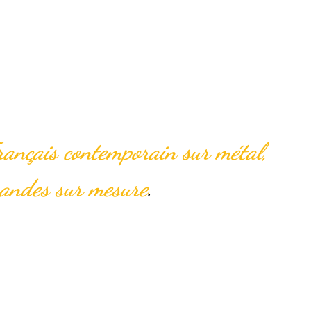
nt le fer poétiqu
rançais contemporain sur métal,
andes sur mesure
.