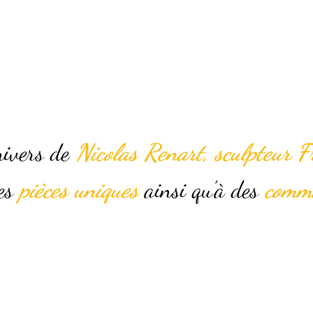
ulptures qui rende
nivers de
Nicolas Renart, sculpteur F
ses
pièces uniques
ainsi qu’à des
comm