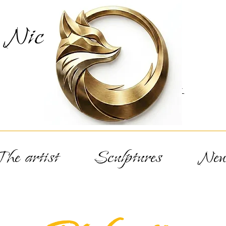
Nicolas
Renart
he artist
Sculptures
New