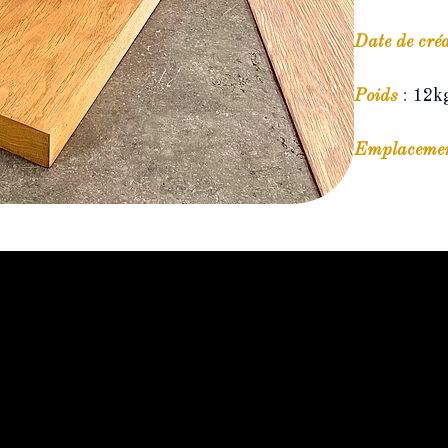
Date de cré
Poids
: 
12k
Emplaceme