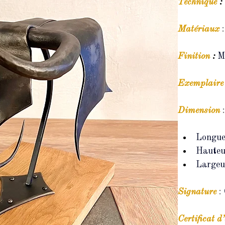
Technique
 : 
Matériaux
:
Finition
 : 
M
Exemplaire
Dimension
Longue
Hauteu
Largeu
Signature
: 
Certificat
d’