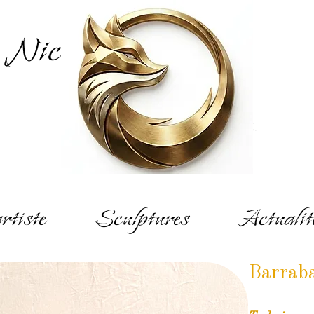
Nicolas
Renart
rtiste
Sculptures
Actualit
Barrab