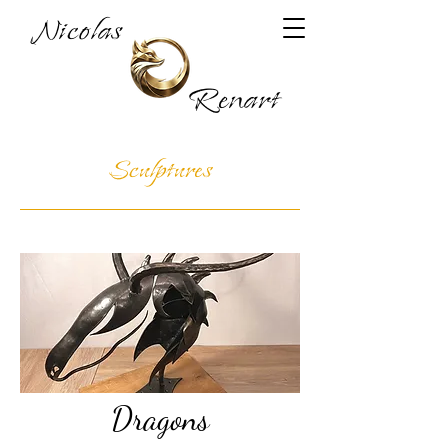
Nicolas
Renart
Sculptures
Dragons